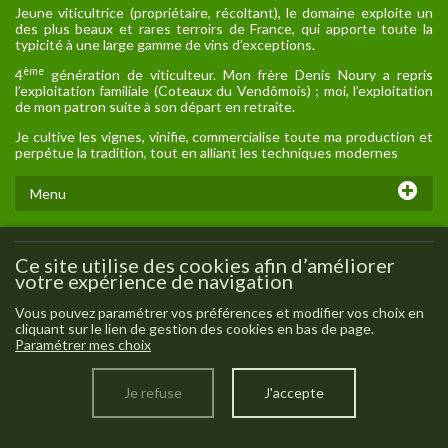
Jeune viticultrice (propriétaire, récoltant), le domaine exploite un
des plus beaux et rares terroirs de France, qui apporte toute la
typicité à une large gamme de vins d’exceptions.
ème
4
génération de viticulteur. Mon frère Denis Noury a repris
l’exploitation familiale (Coteaux du Vendômois) ; moi, l’exploitation
de mon patron suite à son départ en retraite.
Je cultive les vignes, vinifie, commercialise toute ma production et
perpétue la tradition, tout en alliant les techniques modernes
Menu
Accueil
Appellations
Ce site utilise des cookies afin d’améliorer
votre expérience de navigation
Le domaine
Nos vins
Vous pouvez paramétrer vos préférences et modifier vos choix en
cliquant sur le lien de gestion des cookies en bas de page.
Actualités
Paramétrer mes choix
Avis client
Demande de tarifs /Contact
Je refuse
J'accepte
Données personnelles
Mentions légales